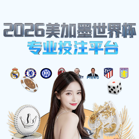
体育网
体育网：
快人一步
的赛事
追踪与高清直播
体育网为您提供全天候高清直播、毫秒级实时比
分、深度赛事数据聚合及智能预测服务。无论您关
注足球、NBA还是网球，这里是您最专业的体育伴
侣。
立即体验