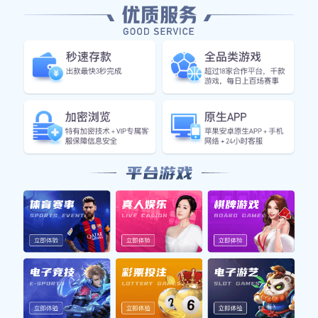
⚡
闪电比分
0.5秒极速推送。支持进球、红黄牌、点球等关键事
件的实时弹窗提醒，确保您永远领先一步。