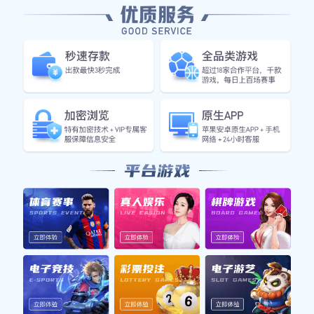
⚡
闪电比分
0.5秒极速推送。支持进球、红黄牌、点球等关键事
件的实时弹窗提醒，确保您永远领先一步。