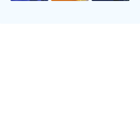
📺
高清直播
1080p/60帧超清画质。聚合全球100+权威信号源，
为您提供稳定、流畅的观赛体验。
📊
深度数据
不仅是比分，更有xG预期进球、球员热区图、控球
率变化曲线及历史交锋深度复盘。